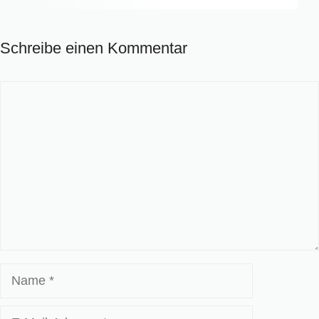
Schreibe einen Kommentar
Kommentar
Name
E-