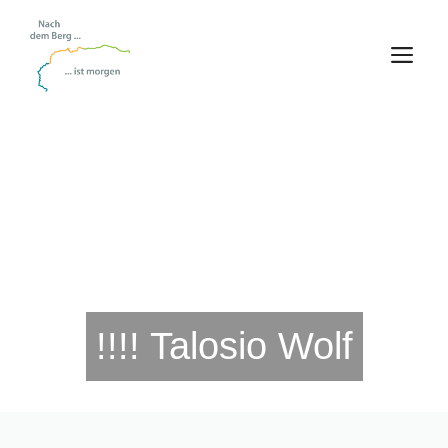
Zum
Inhalt
M
springen
!!!! Talosio Wolf