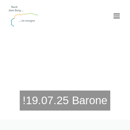
Zum
Inhalt
M
springen
!19.07.25 Barone