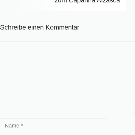
zum Capanna Alzasca
Schreibe einen Kommentar
Kommentar
Name