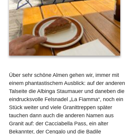
Ü
ber sehr sch
ö
ne Almen gehen wir, immer mit
einem phantastischem Ausblick: auf der anderen
Talseite die Albinga Staumauer und daneben die
eindrucksvolle Felsnadel
„
La Fiamma
“
, noch ein
St
ü
ck weiter und viele Granittreppen sp
ä
ter
tauchen dann auch die anderen Namen aus
Granit auf: der Cacciabella Pass, ein alter
Bekannter, der Cengalo und die Badile