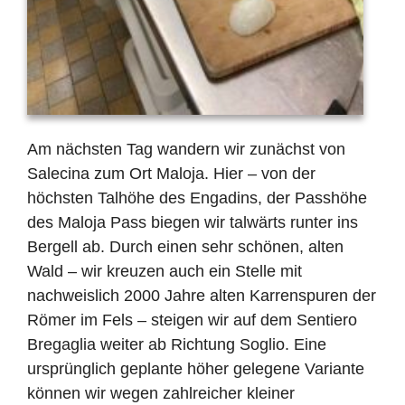
Am n
ä
chsten Tag wandern wir zun
ä
chst von
Salecina zum Ort Maloja. Hier – von der
h
ö
chsten Talh
ö
he des Engadins, der Passh
ö
he
des Maloja Pass biegen wir talw
ä
rts runter ins
Bergell ab. Durch einen sehr sch
ö
nen, alten
Wald – wir kreuzen auch ein Stelle mit
nachweislich 2000 Jahre alten Karrenspuren der
R
ö
mer im Fels – steigen wir auf dem Sentiero
Bregaglia weiter ab Richtung Soglio. Eine
urspr
ü
nglich geplante h
ö
her gelegene Variante
k
ö
nnen wir wegen zahlreicher kleiner