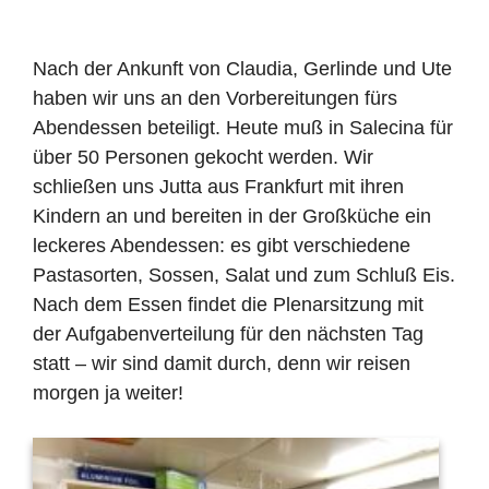
Nach der Ankunft von Claudia, Gerlinde und Ute
haben wir uns an den Vorbereitungen f
ü
rs
Abendessen beteiligt. Heute mu
ß
in Salecina f
ü
r
ü
ber 50 Personen gekocht werden. Wir
schlie
ß
en uns Jutta aus Frankfurt mit ihren
Kindern an und bereiten in der Gro
ß
k
ü
che ein
leckeres Abendessen: es gibt verschiedene
Pastasorten, Sossen, Salat und zum Schlu
ß
Eis.
Nach dem Essen findet die Plenarsitzung mit
der Aufgabenverteilung f
ü
r den n
ä
chsten Tag
statt – wir sind damit durch, denn wir reisen
morgen ja weiter!