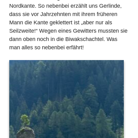
Nordkante. So nebenbei erz
ä
hlt uns Gerlinde,
dass sie vor Jahrzehnten mit ihrem fr
ü
heren
Mann die Kante geklettert ist
„
aber nur als
Seilzweite!
“
Wegen eines Gewitters mussten sie
dann oben noch in die Biwakschachtel. Was
man alles so nebenbei erf
ä
hrt!