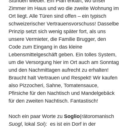
Stunden wieder. Ein Plan erkl
ä
rt, wo unser
Zimmer im Haus und wo die zweite Wohnung im
Ort liegt. Alle T
ü
ren sind offen – ein typisch
schweizerischer Vertrauensvorschuss! Dasselbe
Prinzip setzt sich wenig sp
ä
ter fort, als uns
unsere Vermieter, die Familie Brugger, den
Code zum Eingang in das kleine
Lebensmittelgesch
ä
ft geben. Ein tolles System,
um die Versorgung hier im Ort auch am Sonntag
und den Nachmittagen aufrecht zu erhalten!
Braucht halt Vertrauen und Respekt! Wir kaufen
also Pizzocheri, Sahne, Tomatensauce,
Pfirsiche f
ü
r den Nachtisch und Mandelgeb
ä
ck
f
ü
r den zweiten Nachtisch. Fantastisch!
Noch ein paar Worte zu
Soglio
(rätoromanisch
Suogl
, lokal
Soi
): es ist ein Dorf in der